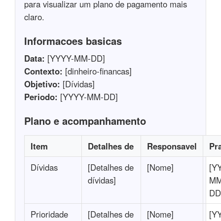
para visualizar um plano de pagamento mais
claro.
Informacoes basicas
Data:
[YYYY-MM-DD]
Contexto:
[dinheiro-financas]
Objetivo:
[Dívidas]
Periodo:
[YYYY-MM-DD]
Plano e acompanhamento
Item
Detalhes de
Responsavel
Pr
Dívidas
[Detalhes de
[Nome]
[Y
dívidas]
MM
DD
Prioridade
[Detalhes de
[Nome]
[Y