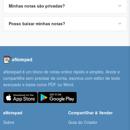
Minhas notas são privadas?
Posso baixar minhas notas?
aNotepad
aNotepad é um bloco de notas online rápido e simples. Anote e
compartilhe sem precisar de conta, escreva com editor de texto
avançado e baixe como PDF ou Word.
aNotepad
Compartilhar & Vender
Sobre
Guia do Criador