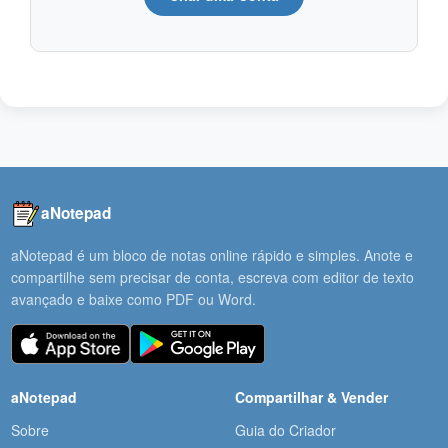
aNotepad
aNotepad é um bloco de notas online rápido e simples. Anote e
compartilhe sem precisar de conta, escreva com editor de texto
avançado e baixe como PDF ou Word.
aNotepad
Compartilhar & Vender
Sobre
Guia do Criador