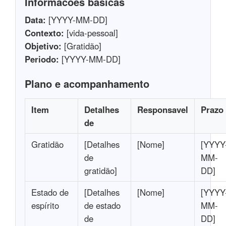
Informacoes basicas
Data:
[YYYY-MM-DD]
Contexto:
[vida-pessoal]
Objetivo:
[Gratidão]
Periodo:
[YYYY-MM-DD]
Plano e acompanhamento
Item
Detalhes
Responsavel
Prazo
de
Gratidão
[Detalhes
[Nome]
[YYYY
de
MM-
gratidão]
DD]
Estado de
[Detalhes
[Nome]
[YYYY
espírito
de estado
MM-
de
DD]