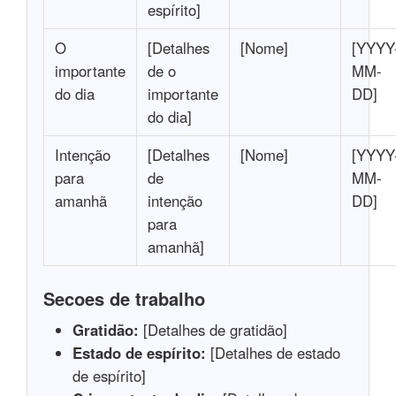
espírito]
O
[Detalhes
[Nome]
[YYYY
importante
de o
MM-
do dia
importante
DD]
do dia]
Intenção
[Detalhes
[Nome]
[YYYY
para
de
MM-
amanhã
intenção
DD]
para
amanhã]
Secoes de trabalho
Gratidão:
[Detalhes de gratidão]
Estado de espírito:
[Detalhes de estado
de espírito]