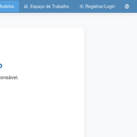
odelos
Espaço de Trabalho
Registrar/Login
o
ponsável.