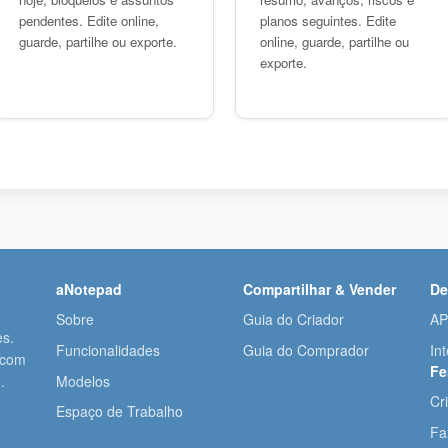
pendentes. Edite online,
planos seguintes. Edite
guarde, partilhe ou exporte.
online, guarde, partilhe ou
exporte.
aNotepad
Compartilhar & Vender
De
Sobre
Guia do Criador
AP
es.
Funcionalidades
Guia do Comprador
In
 com
Fe
Modelos
.
Cr
Espaço de Trabalho
Fa