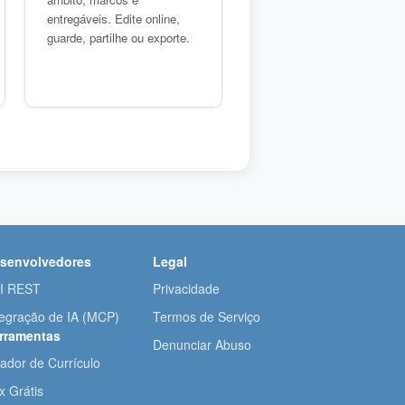
entregáveis. Edite online,
guarde, partilhe ou exporte.
senvolvedores
Legal
I REST
Privacidade
tegração de IA (MCP)
Termos de Serviço
rramentas
Denunciar Abuso
iador de Currículo
x Grátis