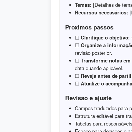
Temas:
[Detalhes de tema
Recursos necessários:
[
Proximos passos
☐
Clarifique o objetivo:
☐
Organize a informaçã
revisão posterior.
☐
Transforme notas em 
data quando aplicável.
☐
Reveja antes de partil
☐
Atualize o acompanh
Revisao e ajuste
Campos traduzidos para 
Estrutura editável para t
Tabelas para responsáveis
Espaço para decisões e a