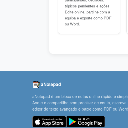
tópicos pendentes e ações.
Edite online, partilhe com a
equipa e exporte como PDF
ou Word.
aNotepad
aNotepad é um bloco de notas online rápido e simpl
Anote e compartilhe sem precisar de conta, escreva
editor de texto avançado e baixe como PDF ou Word